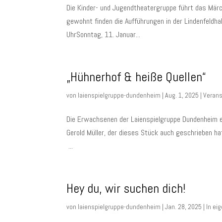
Die Kinder- und Jugendtheatergruppe führt das Mär
gewohnt finden die Aufführungen in der Lindenfeld
UhrSonntag, 11. Januar...
„Hühnerhof & heiße Quellen“
von
laienspielgruppe-dundenheim
|
Aug. 1, 2025
|
Verans
Die Erwachsenen der Laienspielgruppe Dundenheim e.
Gerold Müller, der dieses Stück auch geschrieben ha
...
Hey du, wir suchen dich!
von
laienspielgruppe-dundenheim
|
Jan. 28, 2025
|
In ei