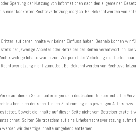
 oder Sperrung der Nutzung von Informationen nach den allgemeinen Gesetze
tnis einer konkreten Rechtsverletzung möglich. Bei Bekanntwerden von en
ritter, auf deren Inhalte wir keinen Einfluss haben. Deshalb können wir f
t stets der jeweilige Anbieter oder Betreiber der Seiten verantwortlich. Di
echtswidrige Inhalte waren zum Zeitpunkt der Verlinkung nicht erkennbar. E
er Rechtsverletzung nicht zumutbar. Bei Bekanntwerden von Rechtsverletz
 Werke auf diesen Seiten unterliegen dem deutschen Urheberrecht. Die Vervie
chtes bedürfen der schriftlichen Zustimmung des jeweiligen Autors bzw. E
estattet. Soweit die Inhalte auf dieser Seite nicht vom Betreiber erstellt
ennzeichnet. Sollten Sie trotzdem auf eine Urheberrechtsverletzung aufm
 werden wir derartige Inhalte umgehend entfernen.